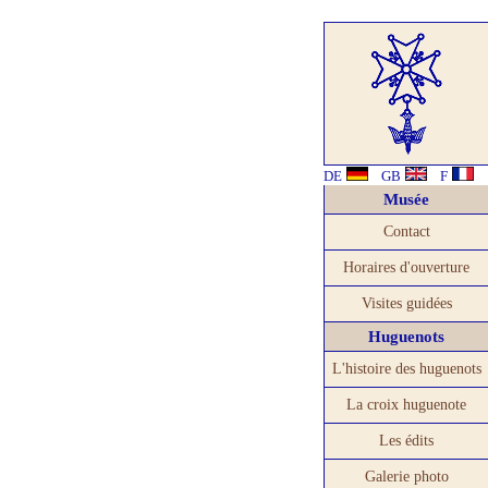
DE
GB
F
Musée
Contact
Horaires d'ouverture
Visites guidées
Huguenots
L'histoire des huguenots
La croix huguenote
Les édits
Galerie photo