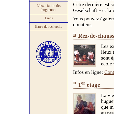
Cette dernière est 
L'association des
Geselschaft » et la 
huguenots
Vous pouvez égaleme
Liens
donateur.
Barre de recherche
Rez-de-chaus
Les ex
lieux 
sont 
école 
Infos en ligne:
Cont
er
1
étage
La vie
huguen
que mi
au pre