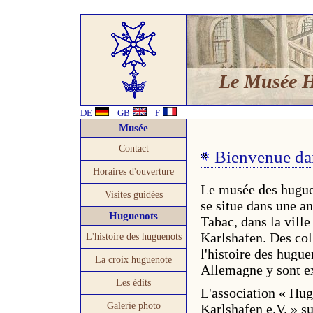
Le Musée 
DE
GB
F
Musée
Contact
Bienvenue da
Horaires d'ouverture
Le musée des hugue
Visites guidées
se situe dans une a
Huguenots
Tabac, dans la vill
Karlshafen. Des col
L'histoire des huguenots
l'histoire des hugue
La croix huguenote
Allemagne y sont e
Les édits
L'association « H
Galerie photo
Karlshafen e.V. » s