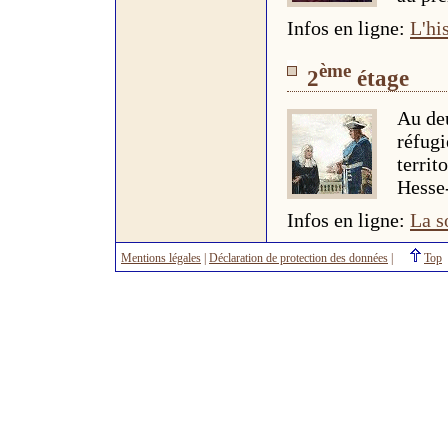
Infos en ligne:
L'hi
ème
2
étage
Au deu
réfugi
territ
Hesse-
Infos en ligne:
La s
Mentions légales
|
Déclaration de protection des données
|
Top