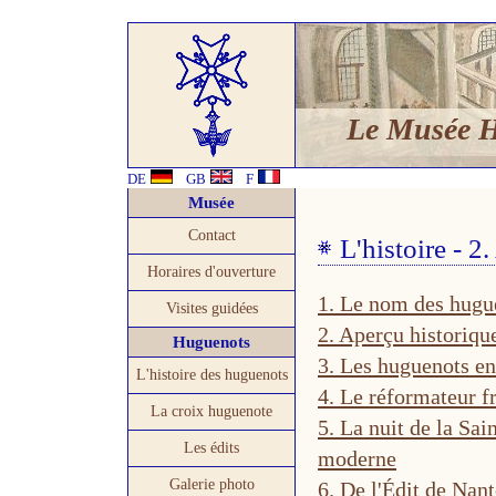
Le Musée 
DE
GB
F
Musée
Contact
L'histoire - 2
Horaires d'ouverture
1. Le nom des hugu
Visites guidées
2. Aperçu historiqu
Huguenots
3. Les huguenots en
L'histoire des huguenots
4. Le réformateur f
La croix huguenote
5. La nuit de la Sa
Les édits
moderne
Galerie photo
6. De l'Édit de Nan