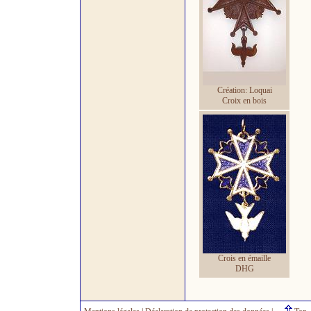
Création: Loquai
Croix en bois
Crois en émaille
DHG