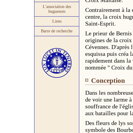
Croix Maltaise.
L'association des
Contrairement à la 
huguenots
centre, la croix hu
Liens
Saint-Esprit.
Barre de recherche
Le prieur de Bernis 
origines de la croix
Cévennes. D'après lu
esquissa puis créa l
rapidement dans la v
nommée " Croix du L
Conception
Dans les nombreuses
de voir une larme à
souffrance de l'égli
aux batailles pour la
Des fleurs de lys son
symbole des Bourbon