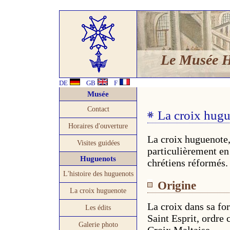
Le Musée 
DE
GB
F
Musée
Contact
La croix hug
Horaires d'ouverture
La croix huguenote,
Visites guidées
particulièrement en
Huguenots
chrétiens réformés.
L'histoire des huguenots
Origine
La croix huguenote
La croix dans sa for
Les édits
Saint Esprit, ordre 
Galerie photo