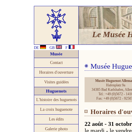
Le Musée 
DE
GB
F
Musée
Contact
Musée Hugue
Horaires d'ouverture
Musée Huguenot Allem
Visites guidées
Hafenplatz 9a
34385 Bad Karlshafen, Alle
Huguenots
Tel.: +49 (0)5672 - 141
Fax: +49 (0)5672 - 9250
L'histoire des huguenots
La croix huguenote
Horaires d'ou
Les édits
22 août - 31 octob
Galerie photo
le mardi - le vendre