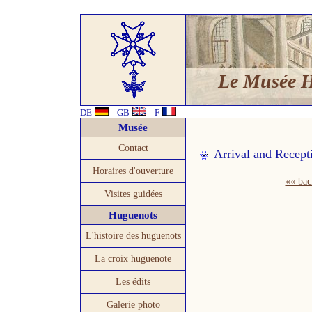
Le Musée 
DE
GB
F
Musée
Contact
Arrival and Recept
Horaires d'ouverture
«« bac
Visites guidées
Huguenots
L'histoire des huguenots
La croix huguenote
Les édits
Galerie photo