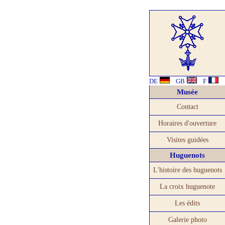
DE
GB
F
Musée
Contact
Horaires d'ouverture
Visites guidées
Huguenots
L'histoire des huguenots
La croix huguenote
Les édits
Galerie photo