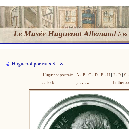
Le Musée Huguenot Allemand
à Ba
Huguenot portraits S - Z
Huguenot portraits
|
A - B
|
C - D
|
E - H
|
J - R
|
S 
«« back
preview
further »