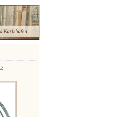
d Karlshafen
- Z
»