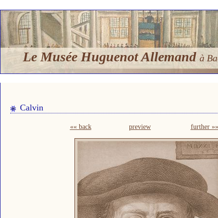
Le Musée Huguenot Allemand
à Ba
Calvin
«« back
preview
further »