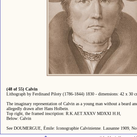
(48 of 55) Calvin
Lithograph by Ferdinand Piloty (1786-1844) 1830 - dimensions: 42 x 30 c
The imaginary representation of Calvin as a young man without a beard and
allegedly drawn after Hans Holbein.
Top right, the framed inscription: R.K.AET.XXXV MDXXI H.H,
Below: Calvin
See DOUMERGUE, Émile: Iconographie Calvinienne. Lausanne 1909, No