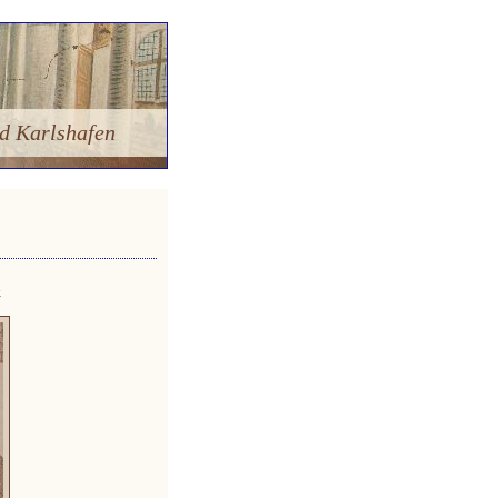
d Karlshafen
»