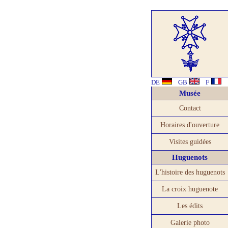
DE
GB
F
Musée
Contact
Horaires d'ouverture
Visites guidées
Huguenots
L'histoire des huguenots
La croix huguenote
Les édits
Galerie photo