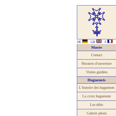
DE
GB
F
Musée
Contact
Horaires d'ouverture
Visites guidées
Huguenots
L'histoire des huguenots
La croix huguenote
Les édits
Galerie photo