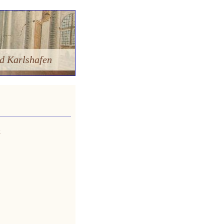
d Karlshafen
»