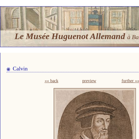
Le Musée Huguenot Allemand
à Ba
Calvin
«« back
preview
further »