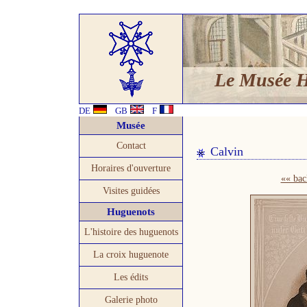
Le Musée 
DE
GB
F
Musée
Contact
Calvin
Horaires d'ouverture
«« bac
Visites guidées
Huguenots
L'histoire des huguenots
La croix huguenote
Les édits
Galerie photo